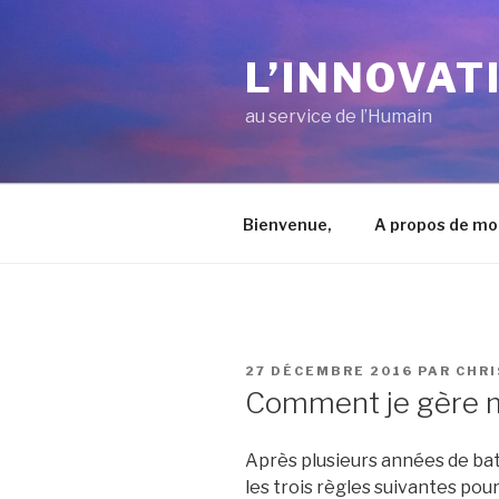
Aller
au
L’INNOVAT
contenu
principal
au service de l’Humain
Bienvenue,
A propos de mo
PUBLIÉ
27 DÉCEMBRE 2016
PAR
CHRI
LE
Comment je gère 
Après plusieurs années de bata
les trois règles suivantes pour