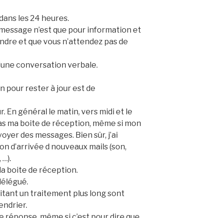
dans les 24 heures.
le message n’est que pour information et
endre et que vous n’attendez pas de
d’une conversation verbale.
n pour rester à jour est de
r. En général le matin, vers midi et le
 pas ma boite de réception, même si mon
oyer des messages. Bien sûr, j’ai
ion d’arrivée d nouveaux mails (son,
 …).
la boite de réception.
délégué.
tant un traitement plus long sont
endrier.
 réponse, même si c’est pour dire que