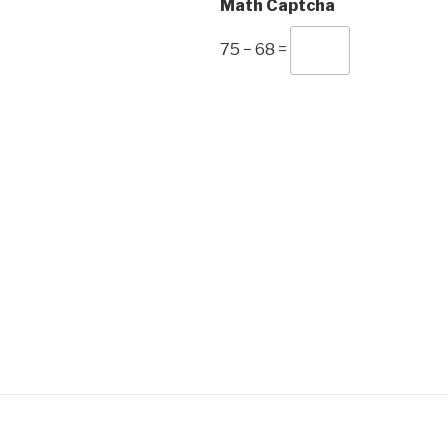
Math Captcha
75 − 68 =
Navigation
de
l’article