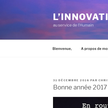
Aller
au
L’INNOVAT
contenu
principal
au service de l’Humain
Bienvenue,
A propos de mo
PUBLIÉ
31 DÉCEMBRE 2016
PAR
CHRI
LE
Bonne année 2017