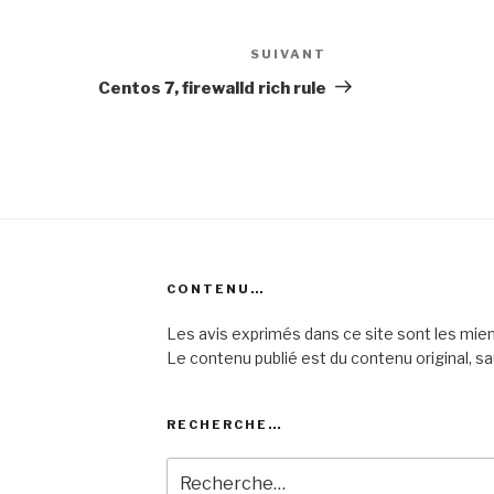
SUIVANT
Article
suivant
Centos 7, firewalld rich rule
CONTENU…
Les avis exprimés dans ce site sont les mie
Le contenu publié est du contenu original, sa
RECHERCHE…
Recherche
pour