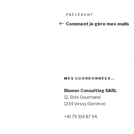
Navigation
Article
PRÉCÉDENT
de
précédent
Comment je gère mes mails
l’article
MES COORDONNÉES…
Blumer Consulting SARL
12, Bois Gourmand
1234 Vessy (Genève)
+41 79 314 87 94